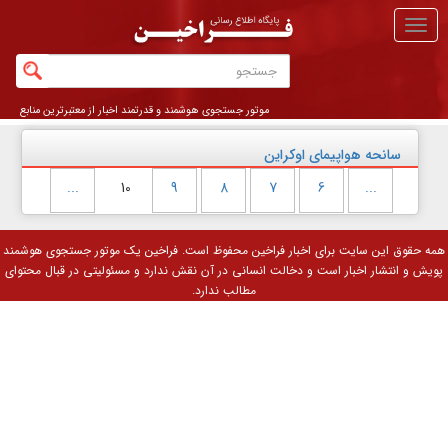
منو
اصلی
موتور جستجوی هوشمند و قدرتمند اخبار از معتبرترین منابع
خبری
سانحه هواپیمای اوکراین
...
10
9
8
7
6
...
همه حقوق این سایت برای
اخبار فراخین
محفوظ است. فراخین یک موتور جستجوی هوشمند
پویش و انتشار اخبار است و دخالت انسانی در آن نقش ندارد و مسئولیتی در قبال محتوای
مطالب ندارد.